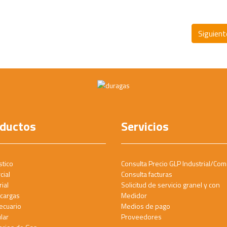
Siguien
ductos
Servicios
tico
Consulta Precio GLP Industrial/Com
cial
Consulta facturas
ial
Solicitud de servicio granel y con
cargas
Medidor
ecuario
Medios de pago
lar
Proveedores