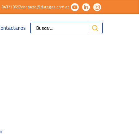
043710652
contacto@duragas.com.ec
Contáctanos
Ok
ir