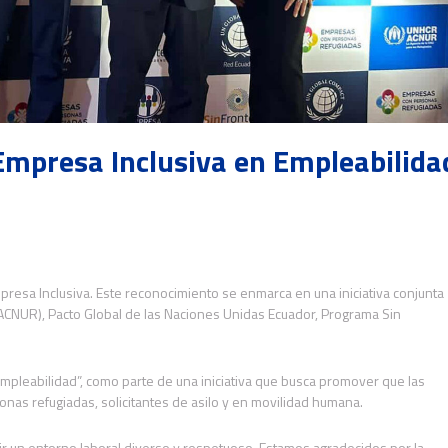
 Empresa Inclusiva en Empleabilida
Empresa Inclusiva. Este reconocimiento se enmarca en una iniciativa conjunta
ACNUR), Pacto Global de las Naciones Unidas Ecuador, Programa Sin
mpleabilidad”, como parte de una iniciativa que busca promover que las
nas refugiadas, solicitantes de asilo y en movilidad humana.
uir un entorno laboral diverso y respetuoso. Estamos agradecidos por la