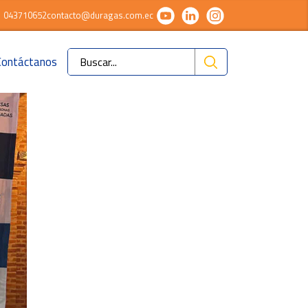
043710652
contacto@duragas.com.ec
Contáctanos
Ok