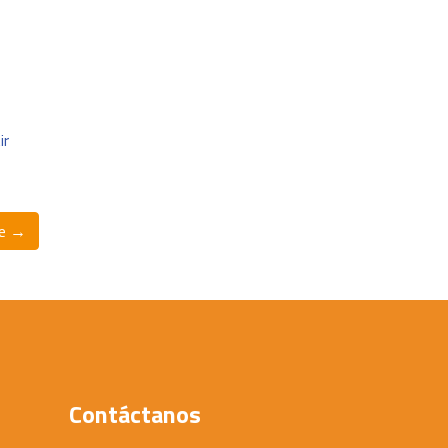
ir
te →
Contáctanos