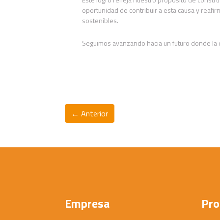
oportunidad de contribuir a esta causa y reafi
sostenibles.
Seguimos avanzando hacia un futuro donde la d
← Anterior
Empresa
Pro