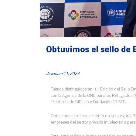
Obtuvimos el sello de
diciembre 11, 2023
Fuimos distinguidos en la II Edición del Sello 
con la Agencia de la ONU
para los Refugiados (
Fronteras de BID Lab y Fundación CRISFE.
Obtuvimos el reconocimiento en la categoría “E
empresas del sector privado involucren a perso
Este logro refleja nuestro propósito de constr