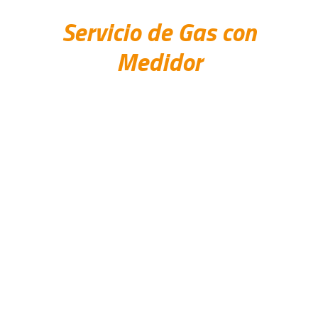
Servicio de Gas con
Medidor
Ponemos a tu disposición los pasos para solicitar
nuestro servicio de gas con medidor, dirigido a
múltiples usuarios como urbanizaciones o edificios,
plazas o centros comerciales, contando con un
medidor por cliente que garantiza tu consumo y
facturación individualizada.
Solicitar