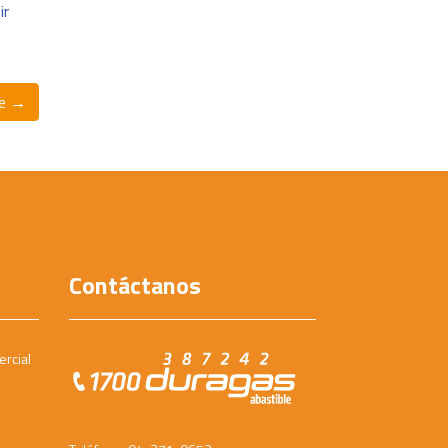
ir
te →
Contáctanos
ercial