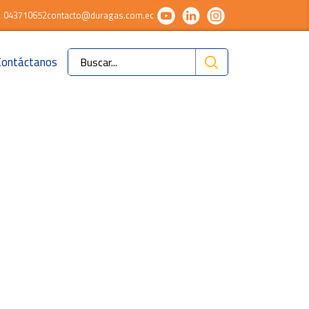
043710652
contacto@duragas.com.ec
Contáctanos
Ok